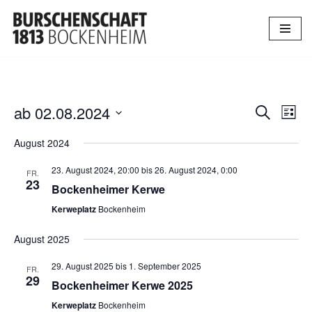
Zum
Inhalt
springen
ab 02.08.2024
Verans
Ver
Suche
Liste
Datum
Ans
Suche
August 2024
wählen.
Nav
und
23. August 2024, 20:00
bis
26. August 2024, 0:00
FR.
23
Ansich
Bockenheimer Kerwe
Kerweplatz
Bockenheim
Naviga
August 2025
29. August 2025
bis
1. September 2025
FR.
29
Bockenheimer Kerwe 2025
Kerweplatz
Bockenheim