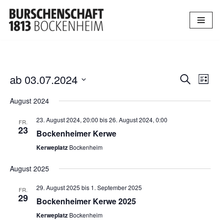
Zum
Inhalt
springen
ab 03.07.2024
Verans
Ver
Suche
Liste
Datum
Ans
Suche
August 2024
wählen.
Nav
und
23. August 2024, 20:00
bis
26. August 2024, 0:00
FR.
23
Ansich
Bockenheimer Kerwe
Kerweplatz
Bockenheim
Naviga
August 2025
29. August 2025
bis
1. September 2025
FR.
29
Bockenheimer Kerwe 2025
Kerweplatz
Bockenheim