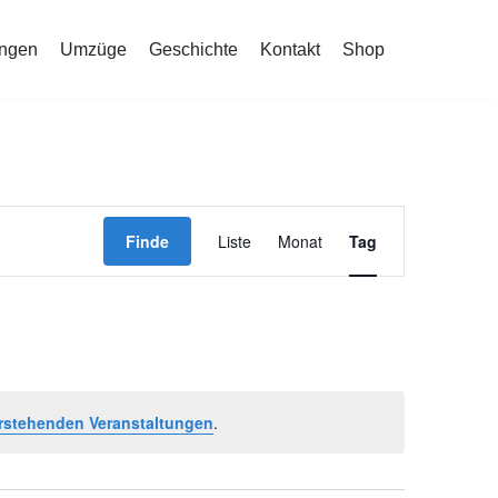
ungen
Umzüge
Geschichte
Kontakt
Shop
Veranstaltung
Finde
Liste
Monat
Tag
Ansichten-
Navigation
rstehenden Veranstaltungen
.