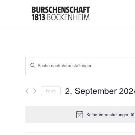
Zum
Inhalt
springen
Veranstaltungen
Bitte
Suche
Schlüsselwort
eingeben.
und
2. September 202
Suche
Heute
Ansichten,
nach
Datum
Veranstaltungen
Navigation
wählen.
Schlüsselwort.
Keine Veranstaltungen f